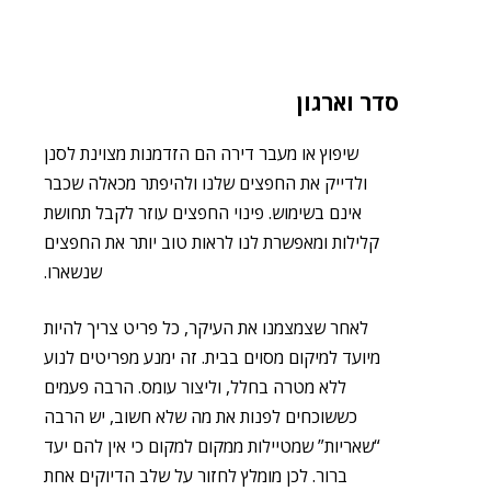
כ
ד
י
ל
ע
סדר וארגון
ב
ו
ר
שיפוץ או מעבר דירה הם הזדמנות מצוינת לסנן
ל
ולדייק את החפצים שלנו ולהיפתר מכאלה שכבר
א
ז
אינם בשימוש. פינוי החפצים עוזר לקבל תחושת
ו
קלילות ומאפשרת לנו לראות טוב יותר את החפצים
ר
ת
שנשארו.
ו
כ
לאחר שצמצמנו את העיקר, כל פריט צריך להיות
ן
מ
מיועד למיקום מסוים בבית. זה ימנע מפריטים לנוע
ר
ללא מטרה בחלל, וליצור עומס. הרבה פעמים
כ
ז
כששוכחים לפנות את מה שלא חשוב, יש הרבה
י
“שאריות” שמטיילות ממקום למקום כי אין להם יעד
ברור. לכן מומלץ לחזור על שלב הדיוקים אחת