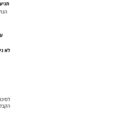
תגיע
הנתו
עי
לא ני
לסיכו
הקבלן