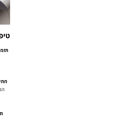
טיפ
תזמו
חתי
הספ
תק