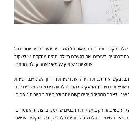
כ
ד
י
ל
ע
ב
ו
ר
ל
ב מוקדם יותר כן ההוצאות על השינויים יהיו נמוכים יותר. ככל
א
ז
רה דרמטית. לעיתים, אם הגעתם בשלב יחסית מתקדם יש לשקול
ו
אופציות לשיפוץ עצמאי לאחר קבלת מפתח.
ר
ת
ו
ם. בקשו את תכנית הדירה, את רשימת מחירון השינויים, רשימת
כ
ן
ו אופציות בחירה). התעקשו להכניס לחוזה פרטים שחשובים לכם
מ
ל שינוי לאחר החתימה יהיה קשה יותר ולרוב יגרור חיובים נוספים.
ר
כ
ז
קיע בשלב זה רק בתשתיות המבניים שיתמכו ברצונות העתידיים
י
. שאר השינויים והלבשת הבית יחכו להמשך כשהתקציב יאפשר.