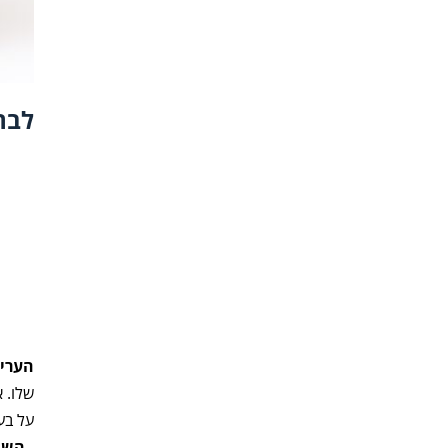
לבח
העריכ
שלו. 
על בע
השוו