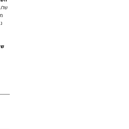
שלו.
מפ
נו
שי