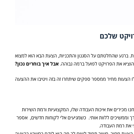
כ
ד
י
ל
ע
ב
ויקט שלכם
ו
ר
ל
א
ית. ברגע שהחלטתם על הסגנון והתכניות, הצעת הבא הוא למצוא
ז
ו
להוציא את הפרויקט לפועל ברמה גבוהה.
אבל איך בוחרים נכון?
ר
ת
ו
 הצעות מחיר ממספר ספקים שיתחרו זה בזה ויטיבו את ההצעה
כ
ן
מ
ר
כ
נו מכירים את איכות העבודה שלו, המקצועיות ורמת השירות
ז
י
ך וממשיכים ללוות אותי. כשמגיעים אלי לקוחות חדשים, אספר
י את רמת העבודה.
צעת מחיר, חשוב תמיד לשים לב מה הוא לוקח בחשבון בהצעה